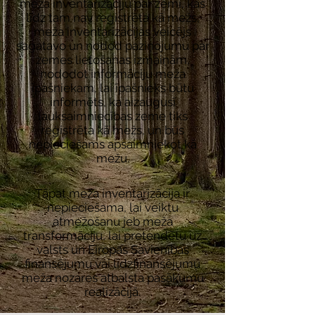
meža inventarizāciju par zemi, kas
līdz tam nav reģistrēta kā mežs,
meža inventarizācijas veicējs
sagatavo un nodod paziņojumu par
zemes lietošanas izmaiņām,
nododot informāciju meža
īpašniekam, lai īpašnieks būtu
informēts, ka aizaugusī
lauksaimniecības zeme tiks
reģistrēta kā mežs, un būs
nepieciešams apsaimniekot kā
mežu.
Tāpat meža inventarizācija ir
nepieciešama, lai veiktu
atmežošanu jeb meža
transformāciju, lai pretendētu uz
valsts un Eiropas Savienības
finansējumu vai līdzfinansējumu
meža nozares atbalsta pasākumu
realizācijā.