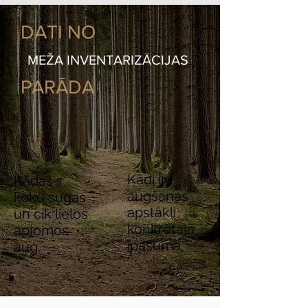
DATI NO
MEŽA INVENTARIZĀCIJAS
PARĀDA
Kādi ir
Kādas ir
augšanas
koku sugas
apstākļi
un cik lielos
konkrētajā
apjomos
īpašumā.
aug.