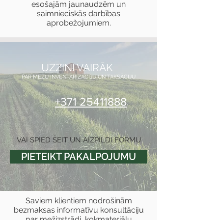
esošajām jaunaudzēm un
saimnieciskās darbības
aprobežojumiem.
UZZINI VAIRĀK
PAR MEŽU INVENTARIZĀCIJU UN TAKSĀCIJU
+371 25411888
VAI SPIED ŠEIT UN AIZPILDI FORMU
PIETEIKT PAKALPOJUMU
Saviem klientiem nodrošinām
bezmaksas informatīvu konsultāciju
par mežizstrādi, kokmateriālu