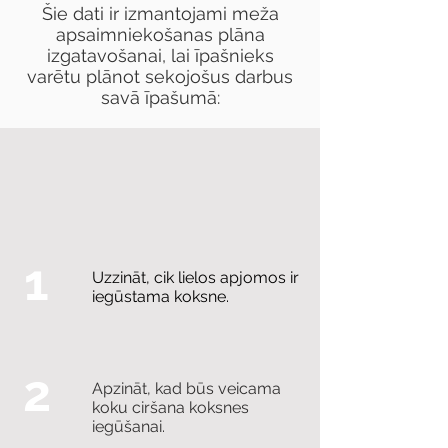
Šie dati ir izmantojami meža
apsaimniekošanas plāna
izgatavošanai, lai īpašnieks
varētu plānot sekojošus darbus
savā īpašumā:
1
Uzzināt, cik lielos apjomos ir
iegūstama koksne.
2
Apzināt, kad būs veicama
koku ciršana koksnes
iegūšanai.