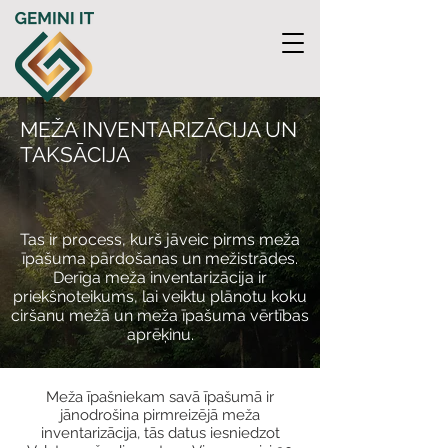
MEŽA INVENTARIZĀCIJA UN
TAKSĀCIJA
Tas ir process, kurš jāveic pirms meža
īpašuma pārdošanas un mežistrādes.
Derīga meža inventarizācija ir
priekšnoteikums, lai veiktu plānotu koku
ciršanu mežā un meža īpašuma vērtības
aprēķinu.
Meža īpašniekam savā īpašumā ir
jānodrošina pirmreizējā meža
inventarizācija, tās datus iesniedzot