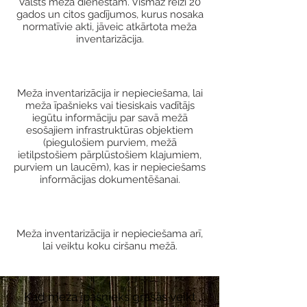
Valsts meža dienestam. Vismaz reizi 20
gados un citos gadījumos, kurus nosaka
normatīvie akti, jāveic atkārtota meža
inventarizācija.
Meža inventarizācija ir nepieciešama, lai
meža īpašnieks vai tiesiskais vadītājs
iegūtu informāciju par savā mežā
esošajiem infrastruktūras objektiem
(piegulošiem purviem, mežā
ietilpstošiem pārplūstošiem klajumiem,
purviem un laucēm), kas ir nepieciešams
informācijas dokumentēšanai.
Meža inventarizācija ir nepieciešama arī,
lai veiktu koku ciršanu mežā.
Kad meža īpašnieks grasās veikt