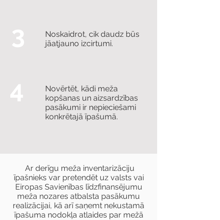
3
Noskaidrot, cik daudz būs
jāatjauno izcirtumi.
4
Novērtēt, kādi meža
kopšanas un aizsardzības
pasākumi ir nepieciešami
konkrētajā īpašumā.
Ar derīgu meža inventarizāciju
īpašnieks var pretendēt uz valsts vai
Eiropas Savienības līdzfinansējumu
meža nozares atbalsta pasākumu
realizācijai, kā arī saņemt nekustamā
īpašuma nodokļa atlaides par mežā