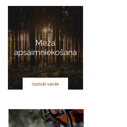
Meža
apsaimniekošana
Uzzināt vairāk