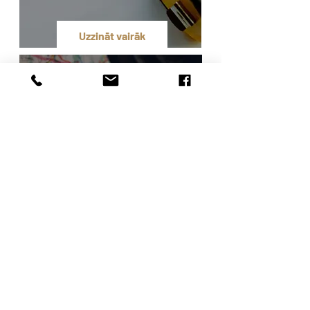
Uzzināt vairāk
Jebkura īpašuma ātra
novērtēšana
Uzzināt vairāk