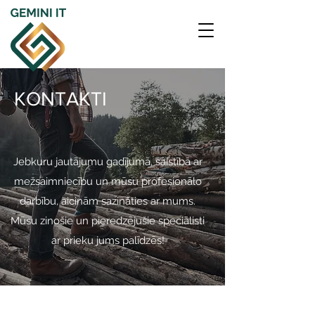
KONTAKTI
Jebkuru jautājumu gadījumā, saistībā ar
mežsaimniecību un mūsu profesionālo
darbību, aicinām sazināties ar mums.
Mūsu zinošie un pieredzējušie speciālisti
ar prieku jums palīdzēs!